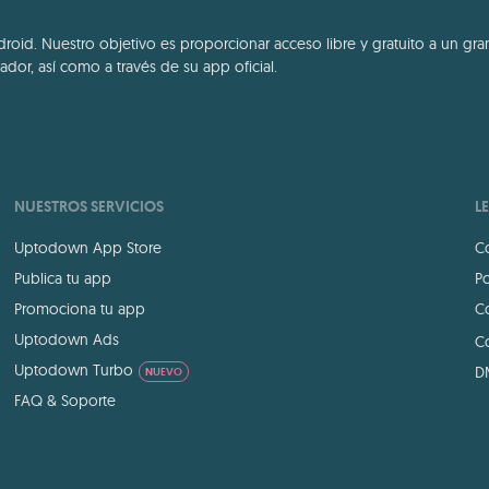
id. Nuestro objetivo es proporcionar acceso libre y gratuito a un gran
dor, así como a través de su app oficial.
NUESTROS SERVICIOS
L
Uptodown App Store
Co
Publica tu app
Po
Promociona tu app
Co
Uptodown Ads
Co
Uptodown Turbo
D
NUEVO
FAQ & Soporte