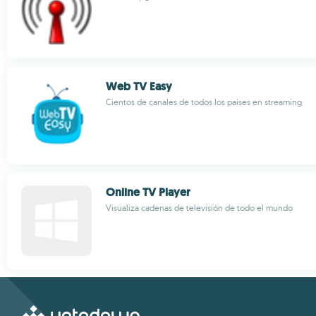
Web TV Easy
Cientos de canales de todos los países en streaming
Online TV Player
Visualiza cadenas de televisión de todo el mundo