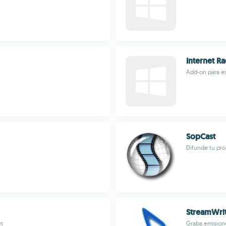
Internet R
Add-on para es
SopCast
Difunde tu pro
StreamWri
et
Graba emisione