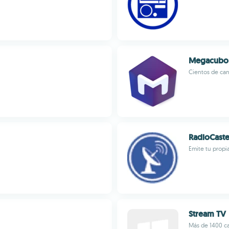
Megacubo
Cientos de cana
RadioCaste
Emite tu propia
Stream TV
Más de 1400 ca