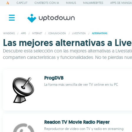
CAPCUT
CHATBOTS CON IA
MANUS
MALWAREBYTES
APPS DE MANGA
WINDOWS
/
APPS
/
INTERNET
/
COMUNICACIÓN
/
LIVESTATION
/
ALTERNATIVAS
Las mejores alternativas a Li
Descubre esta selección con las mejores alternativas a Livest
comparten características y funcionalidades. No te pierdas nu
ProgDVB
La forma más sencilla de ver TV online en tu PC
Readon TV Movie Radio Player
Reproductor de vídeo con TV y radio en streaming