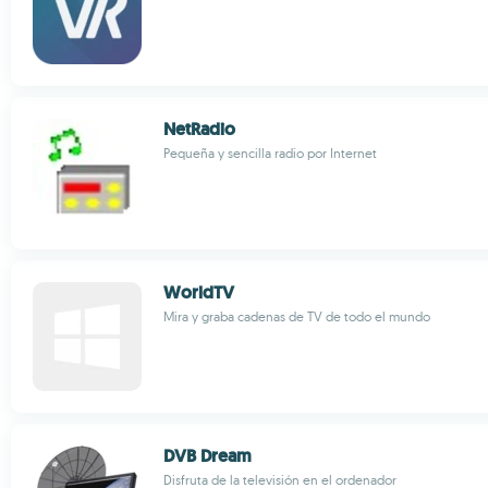
NetRadio
Pequeña y sencilla radio por Internet
WorldTV
Mira y graba cadenas de TV de todo el mundo
DVB Dream
Disfruta de la televisión en el ordenador