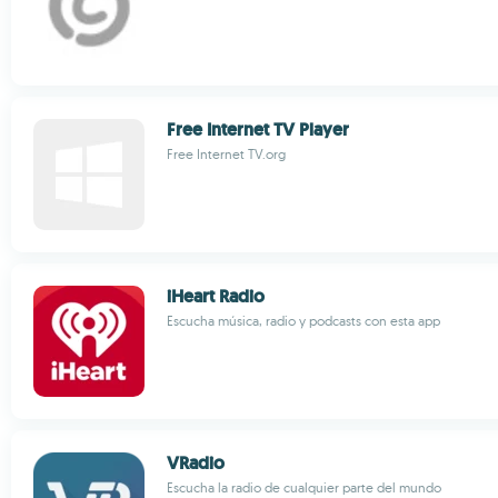
Free Internet TV Player
Free Internet TV.org
iHeart Radio
Escucha música, radio y podcasts con esta app
VRadio
Escucha la radio de cualquier parte del mundo