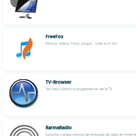
FreeFox
Música, vídeos, fotos, juegos... todo a un clic
TV-Browser
Ten bajo control la programacion de la TV
RarmaRadio
Escucha y graba cientos de emisoras de radio en Intern