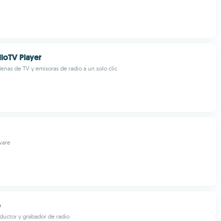
ioTV Player
enas de TV y emisoras de radio a un solo clic
ware
o
uctor y grabador de radio