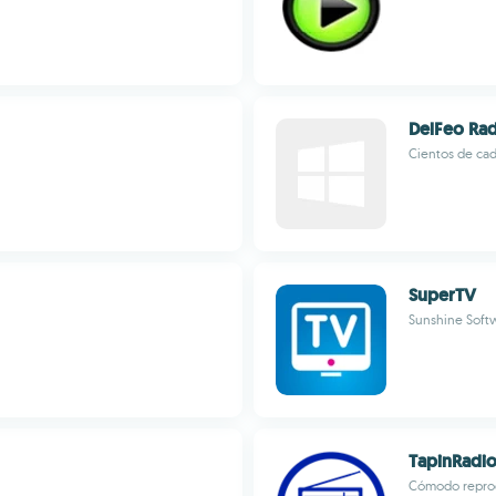
DelFeo Rad
Cientos de cad
SuperTV
Sunshine Soft
TapinRadi
Cómodo reprod