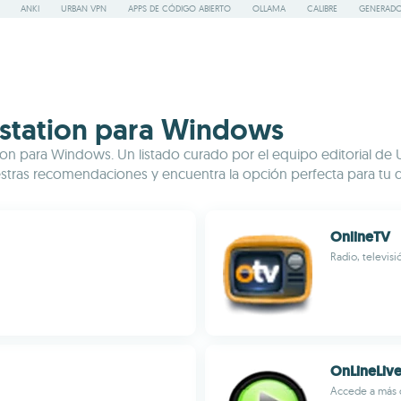
ANKI
URBAN VPN
APPS DE CÓDIGO ABIERTO
OLLAMA
CALIBRE
GENERADO
vestation para Windows
ation para Windows. Un listado curado por el equipo editorial d
estras recomendaciones y encuentra la opción perfecta para tu d
OnlineTV
Radio, televisi
OnLineLiv
Accede a más d