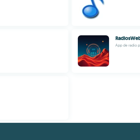
RadiosWe
App de radio 